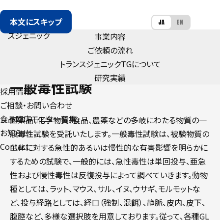
本文にスキップ
JA
EN
事業内容
ご依頼の流れ
トランスジェニック
TG
について
NON-CLINICAL TRIALS
研究実績
一般毒性試験
採用情報
ご相談・お問い合わせ
食品臨床モニター募集
医薬品、化学物質、食品、農薬などの多岐にわたる物質の一
お知らせ
般毒性試験を受託いたします。一般毒性試験は、被験物質の
Contact
生体に対する急性的あるいは慢性的な有害影響を明らかに
するための試験で、一般的には、急性毒性は単回投与、亜急
性および慢性毒性は反復投与によって調べていきます。動物
種としては、ラット、マウス、サル、イヌ、ウサギ、モルモットな
ど、投与経路としては、経口（強制、混餌）、静脈、皮内、皮下、
腹腔など、多様な選択肢を用意しております。従って、各種GL