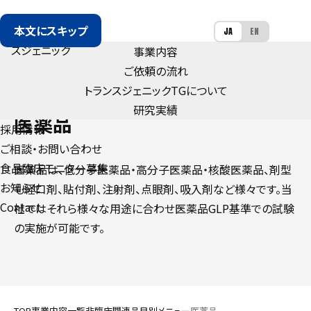
本文にスキップ
JA
EN
事業内容
ご依頼の流れ
トランスジェニック
TG
について
NON-CLINICAL TRIALS
研究実績
医薬品
採用情報
ご相談・お問い合わせ
食品臨床モニター募集
医薬品は、低分子医薬品・高分子医薬品・核酸医薬品、剤型
お知らせ
も経口剤、貼付剤、注射剤、点眼剤、吸入剤など様々です。当
Contact
社ではそれら様々な用途に合わせ医薬品GLP基準での試験
の実施が可能です。
TOP
事業内容一覧
非臨床関連
品目別メニュー
医薬品