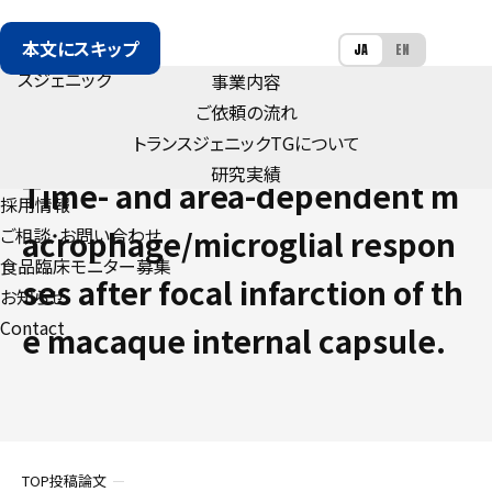
本文にスキップ
JA
EN
事業内容
ご依頼の流れ
トランスジェニック
TG
について
PUBLICATION
研究実績
Time- and area-dependent m
採用情報
ご相談・お問い合わせ
acrophage/microglial respon
食品臨床モニター募集
ses after focal infarction of th
お知らせ
Contact
e macaque internal capsule.
TOP
投稿論文