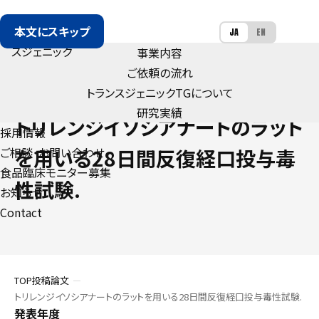
本文にスキップ
JA
EN
事業内容
ご依頼の流れ
トランスジェニック
TG
について
PUBLICATION
研究実績
トリレンジイソシアナートのラット
採用情報
ご相談・お問い合わせ
を用いる28日間反復経口投与毒
食品臨床モニター募集
性試験.
お知らせ
Contact
TOP
投稿論文
トリレンジイソシアナートのラットを用いる28日間反復経口投与毒性試験.
発表年度