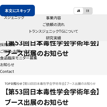
本文にスキップ
JA
EN
事業内容
ご依頼の流れ
トランスジェニック
TG
について
NEWS
研究実績
【第53回日本毒性学会学術年会】
採用情報
ご相談・お問い合わせ
ブース出展のお知らせ
食品臨床モニター募集
お知らせ
Contact
TOP
お知らせ
【第53回日本毒性学会学術年会】ブース出展のお知らせ
【第53回日本毒性学会学術年会】
ブース出展のお知らせ