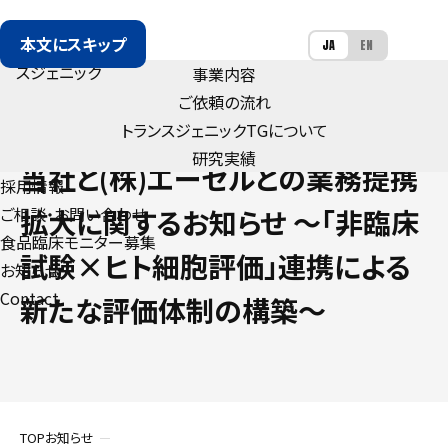
本文にスキップ
JA
EN
事業内容
ご依頼の流れ
トランスジェニック
TG
について
NEWS
研究実績
当社と(株)エーセルとの業務提携
採用情報
ご相談・お問い合わせ
拡大に関するお知らせ ～「非臨床
食品臨床モニター募集
試験×ヒト細胞評価」連携による
お知らせ
Contact
新たな評価体制の構築～
TOP
お知らせ