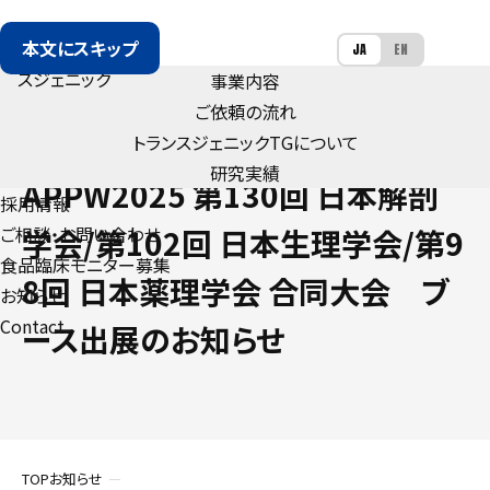
本文にスキップ
JA
EN
事業内容
ご依頼の流れ
トランスジェニック
TG
について
NEWS
研究実績
APPW2025 第130回 日本解剖
採用情報
ご相談・お問い合わせ
学会/第102回 日本生理学会/第9
食品臨床モニター募集
8回 日本薬理学会 合同大会 ブ
お知らせ
Contact
ース出展のお知らせ
TOP
お知らせ