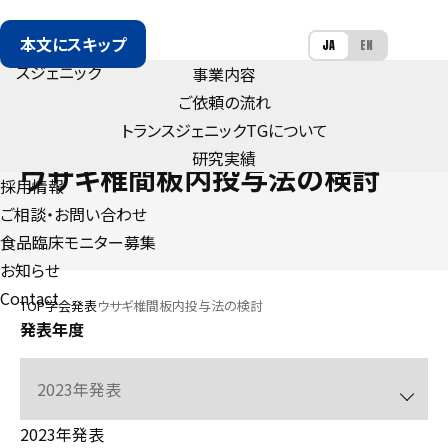
本文にスキップ
JA
EN
事業内容
ご依頼の流れ
トランスジェニック
TG
について
CONFERENCE
研究実績
ウサギ椎間板内投与法の検討
採用情報
ご相談・お問い合わせ
食品臨床モニター募集
お知らせ
Contact
TOP
学会発表
ウサギ椎間板内投与法の検討
発表年度
2023年発表