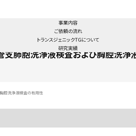
事業内容
ご依頼の流れ
トランスジェニック
TG
について
研究実績
管支肺胞洗浄液検査および胸腔洗浄
び胸腔洗浄液検査の有用性