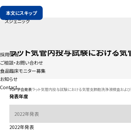
本文にスキップ
CONFERENCE
ラット気管内投与試験における気
採用情報
ご相談・お問い合わせ
食品臨床モニター募集
お知らせ
Contact
TOP
学会発表
ラット気管内投与試験における気管支肺胞洗浄液検査およ
発表年度
2022年発表