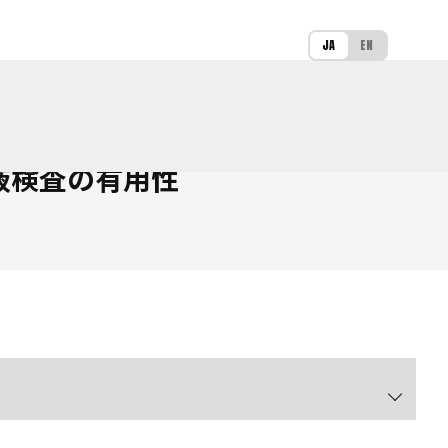
JA
EN
液検査の有用性