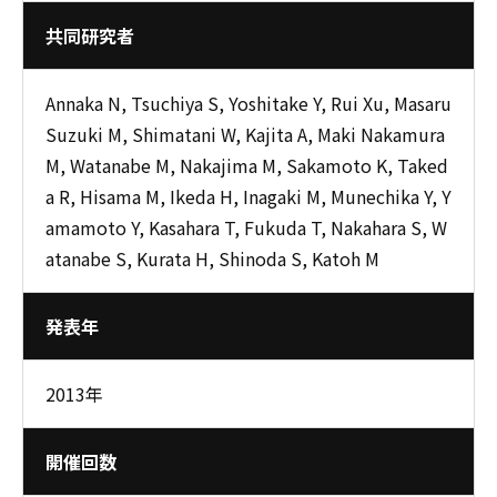
共同研究者
Annaka N, Tsuchiya S, Yoshitake Y, Rui Xu, Masaru
Suzuki M, Shimatani W, Kajita A, Maki Nakamura
M, Watanabe M, Nakajima M, Sakamoto K, Taked
a R, Hisama M, Ikeda H, Inagaki M, Munechika Y, Y
amamoto Y, Kasahara T, Fukuda T, Nakahara S, W
atanabe S, Kurata H, Shinoda S, Katoh M
発表年
2013年
開催回数