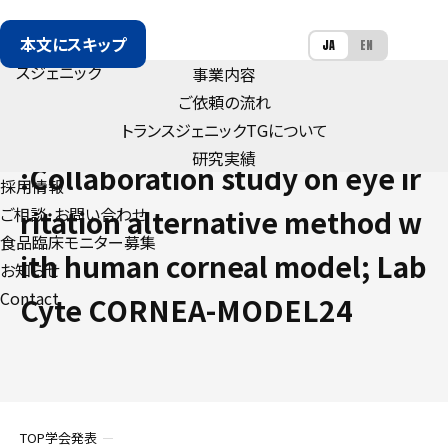
本文にスキップ
JA
EN
事業内容
ご依頼の流れ
トランスジェニック
TG
について
CONFERENCE
研究実績
:Collaboration study on eye ir
採用情報
ご相談・お問い合わせ
ritation alternative method w
食品臨床モニター募集
ith human corneal model; Lab
お知らせ
Contact
Cyte CORNEA-MODEL24
TOP
学会発表