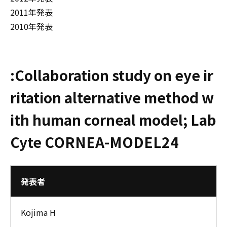
2011年発表
2010年発表
:Collaboration study on eye ir
ritation alternative method w
ith human corneal model; Lab
Cyte CORNEA-MODEL24
発表者
Kojima H